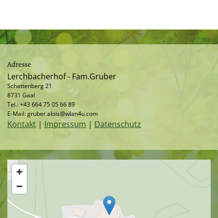
Adresse
Lerchbacherhof - Fam.Gruber
Schattenberg 21
8731 Gaal
Tel.:
+43 664 75 05 66 89
E-Mail:
gruber.alois@wlan4u.com
Kontakt
|
Impressum
|
Datenschutz